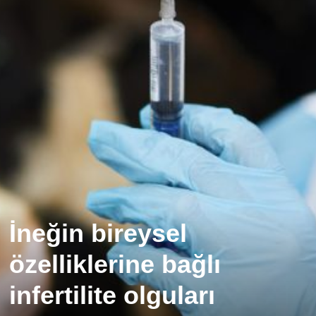
İneğin bireysel
özelliklerine bağlı
infertilite olguları