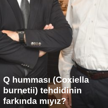
Q humması (Coxiella
burnetii) tehdidinin
farkında mıyız?