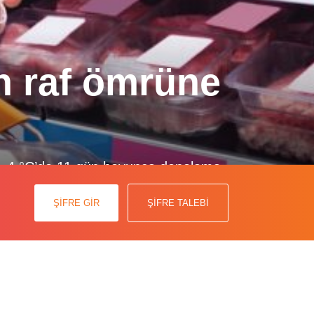
n raf ömrüne
da, 4 °C’de 11 gün boyunca depolama
kileri ele alınmıştır ve şaşırtıcı
ŞİFRE GİR
ŞİFRE TALEBİ