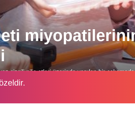
eti miyopatilerini
i
 çizgili piliç etleri üzerinde yapılan bir çalışma
raf ömrü, raf kalitesi ve bakteri sayımı üzerindeki et
özeldir.
İçeriği görüntüleyebilmek için lütfen şifre girişi yapın.