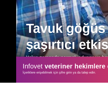
Tavuk göğüs 
şaşırtıcı etkis
Yakın zamanda normal, odunsu ve beyaz
sırasında, bu göğüs eti miyopatilerinin 
Infovet
veteriner hekimlere
sonuçlar elde edilmiştir.
İçeriklere erişebilmek için şifre girin ya da talep edin.