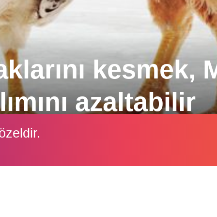
aklarını kesmek, 
lımını azaltabilir
ogy Group araştırmacıları, kolesterol üretimi ve tr
özeldir.
ini nasıl etkilediğinde çok önemli bir rol oynadığın
İçeriği görüntüleyebilmek için lütfen şifre girişi yapın.