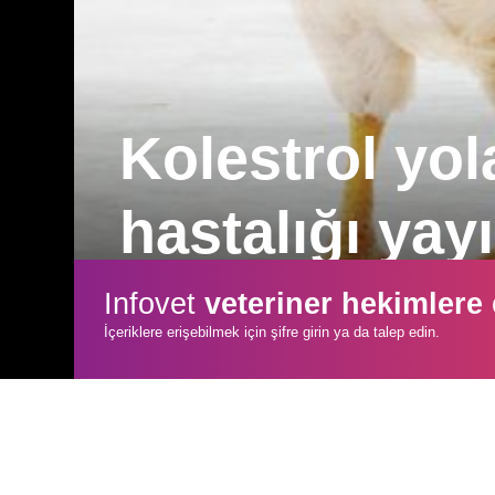
Kolestrol yol
hastalığı yayı
İngiltere’deki Pirbright Avian Immunol
Infovet
veteriner hekimlere
virüsünün (MDV) kümes hayvanı hücreler
İçeriklere erişebilmek için şifre girin ya da talep edin.