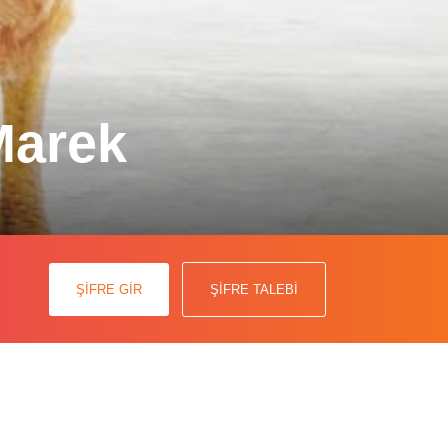
Marek
ansportunun, Marek hastalığı
ı keşfetti.
ŞİFRE GİR
ŞİFRE TALEBİ