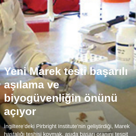
Yeni Marek testi başarılı
aşılama ve
biyogüvenliğin önünü
açıyor
İngiltere’deki Pirbright Institute’nin geliştirdiği, Marek
hastalığı teşhisi koymak, aşıda başarı oranını tespit